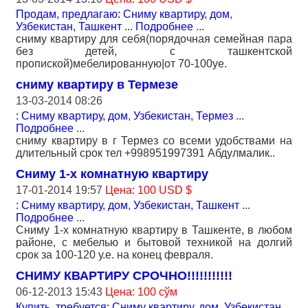
Продам, предлагаю: Сниму квартиру, дом
,
Узбекистан, Ташкент
...
Подробнее
...
сниму квартиру для себя(порядочная семейная пара
без детей, с ташкентской
пропиской)мебелированную|от 70-100уе.
сниму квартиру в Термезе
13-03-2014 08:26
: Сниму квартиру, дом
,
Узбекистан, Термез
...
Подробнее
...
сниму квартиру в г Термез со всеми удобствами на
длительный срок тел +998951997391 Абдулмалик..
Сниму 1-х комнатную квартиру
17-01-2014 19:57
Цена: 100 USD $
: Сниму квартиру, дом
,
Узбекистан, Ташкент
...
Подробнее
...
Сниму 1-х комнатную квартиру в Ташкенте, в любом
районе, с мебелью и бытовой техникой на долгий
срок за 100-120 у.е. на конец февраля.
СНИМУ КВАРТИРУ СРОЧНО!!!!!!!!!!!
06-12-2013 15:43
Цена: 100 сўм
Купить, требуется: Сниму квартиру, дом
,
Узбекистан,