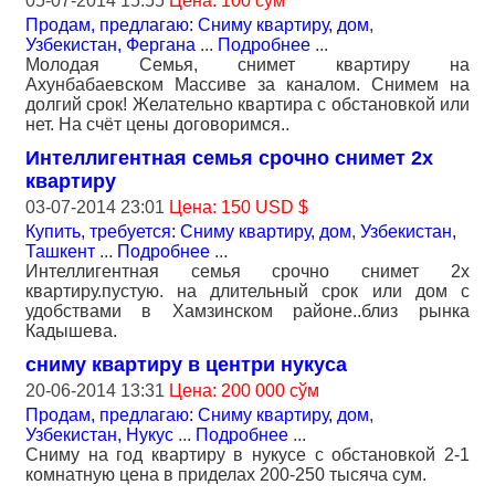
05-07-2014 15:55
Цена: 100 сўм
Продам, предлагаю: Сниму квартиру, дом
,
Узбекистан, Фергана
...
Подробнее
...
Молодая Семья, снимет квартиру на
Ахунбабаевском Массиве за каналом. Снимем на
долгий срок! Желательно квартира с обстановкой или
нет. На счёт цены договоримся..
Интеллигентная семья срочно снимет 2х
квартиру
03-07-2014 23:01
Цена: 150 USD $
Купить, требуется: Сниму квартиру, дом
,
Узбекистан,
Ташкент
...
Подробнее
...
Интеллигентная семья срочно снимет 2х
квартиру.пустую. на длительный срок или дом с
удобствами в Хамзинском районе..близ рынка
Кадышева.
сниму квартиру в центри нукуса
20-06-2014 13:31
Цена: 200 000 сўм
Продам, предлагаю: Сниму квартиру, дом
,
Узбекистан, Нукус
...
Подробнее
...
Сниму на год квартиру в нукусе с обстановкой 2-1
комнатную цена в приделах 200-250 тысяча сум.