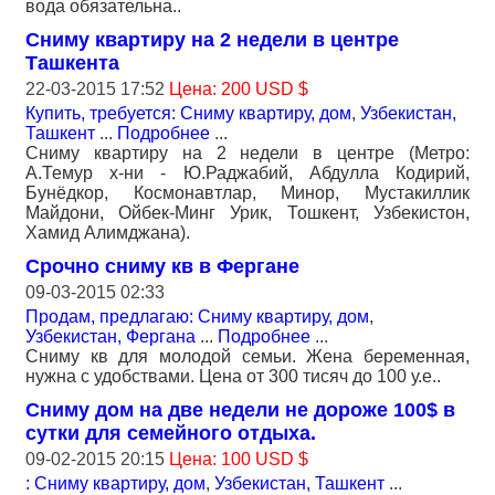
вода обязательна..
Сниму квартиру на 2 недели в центре
Ташкента
22-03-2015 17:52
Цена: 200 USD $
Купить, требуется: Сниму квартиру, дом
,
Узбекистан,
Ташкент
...
Подробнее
...
Сниму квартиру на 2 недели в центре (Метро:
А.Темур х-ни - Ю.Раджабий, Абдулла Кодирий,
Бунёдкор, Космонавтлар, Минор, Мустакиллик
Майдони, Ойбек-Минг Урик, Тошкент, Узбекистон,
Хамид Алимджана).
Срочно сниму кв в Фергане
09-03-2015 02:33
Продам, предлагаю: Сниму квартиру, дом
,
Узбекистан, Фергана
...
Подробнее
...
Сниму кв для молодой семьи. Жена беременная,
нужна с удобствами. Цена от 300 тисяч до 100 у.е..
Сниму дом на две недели не дороже 100$ в
сутки для семейного отдыха.
09-02-2015 20:15
Цена: 100 USD $
: Сниму квартиру, дом
,
Узбекистан, Ташкент
...