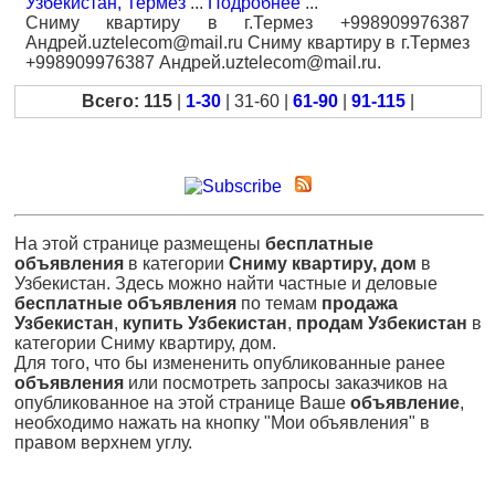
Узбекистан, Термез
...
Подробнее
...
Сниму квартиру в г.Термез +998909976387
Андрей.uztelecom@mail.ru Сниму квартиру в г.Термез
+998909976387 Андрей.uztelecom@mail.ru.
Всего: 115
|
1-30
| 31-60 |
61-90
|
91-115
|
На этой странице размещены
бесплатные
объявления
в категории
Сниму квартиру, дом
в
Узбекистан. Здесь можно найти частные и деловые
бесплатные объявления
по темам
продажа
Узбекистан
,
купить Узбекистан
,
продам Узбекистан
в
категории Сниму квартиру, дом.
Для того, что бы измененить опубликованные ранее
объявления
или посмотреть запросы заказчиков на
опубликованное на этой странице Ваше
объявление
,
необходимо нажать на кнопку "Мои объявления" в
правом верхнем углу.