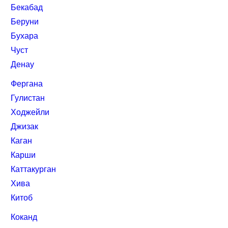
Бекабад
Беруни
Бухара
Чуст
Денау
Фергана
Гулистан
Ходжейли
Джизак
Каган
Карши
Каттакурган
Хива
Китоб
Коканд