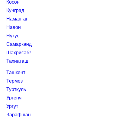
Косон
Кунград
Наманган
Навои
Нукус
Самарканд
Шахрисабз
Тахиаташ
Ташкент
Термез
Турткуль
Ургенч
Ургут
Зарафшан